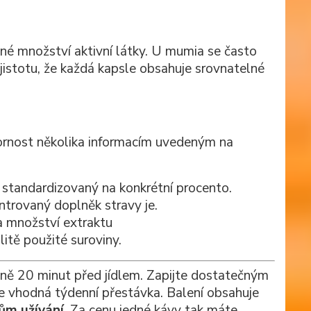
né množství aktivní látky. U mumia se často
jistotu, že každá kapsle obsahuje srovnatelné
ornost několika informacím uvedeným na
ů standardizovaný na konkrétní procento.
entrovaný doplněk stravy je.
a množství extraktu
itě použité suroviny.
ižně 20 minut před jídlem. Zapijte dostatečným
e vhodná týdenní přestávka. Balení obsahuje
ům užívání
. Za cenu jedné kávy tak máte