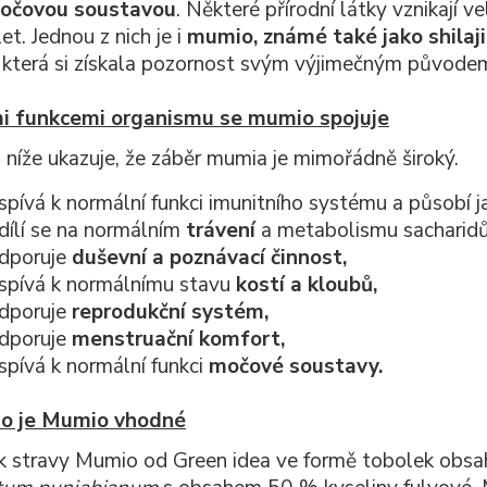
očovou soustavou
. Některé přírodní látky vznikají v
et. Jednou z nich je i
mumio, známé také jako shilaji
, která si získala pozornost svým výjimečným původem
mi funkcemi organismu se mumio spojuje
 níže ukazuje, že záběr mumia je mimořádně široký.
spívá k normální funkci imunitního systému a působí 
dílí se na normálním
trávení
a metabolismu sacharidů 
dporuje
duševní a poznávací činnost,
ispívá k normálnímu stavu
kostí a kloubů,
dporuje
reprodukční systém,
dporuje
menstruační komfort,
spívá k normální funkci
močové soustavy.
ho je Mumio vhodné
 stravy Mumio od Green idea ve formě tobolek obsah