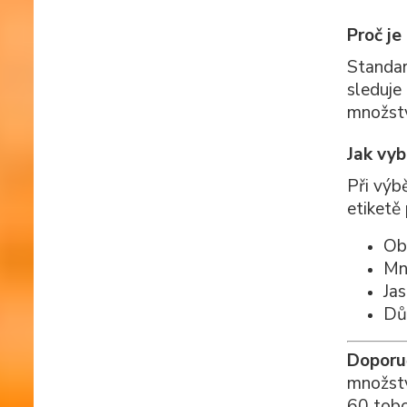
Proč je
Standar
sleduje
množstv
Jak vyb
Při výb
etiketě
Obs
Mno
Ja
Dův
Doporu
množstv
60 tobo