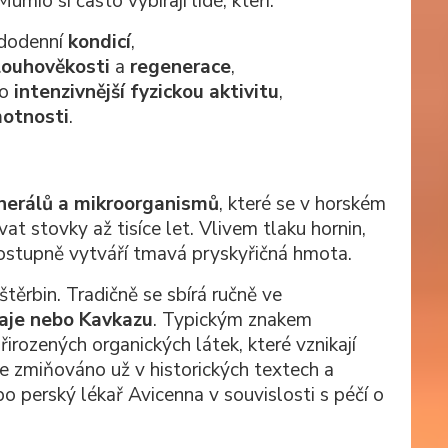
io si často vybírají lidé, kteří:
dodenní
kondicí
,
louhověkosti
a
regenerace
,
bo
intenzivnější fyzickou aktivitu
,
motnosti
.
inerálů a mikroorganismů
, které se v horském
at stovky až tisíce let. Vlivem tlaku hornin,
 postupně vytváří tmavá pryskyřičná hmota.
těrbin. Tradičně se sbírá ručně ve
taje nebo Kavkazu
. Typickým znakem
řirozených organických látek, které vznikají
 zmiňováno už v historických textech a
bo perský lékař Avicenna v souvislosti s péčí o