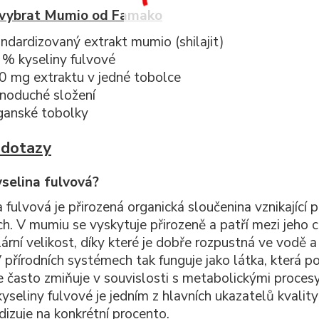
i vybrat Mumio od Famako
ndardizovaný extrakt mumio (shilajit)
 % kyseliny fulvové
0 mg extraktu v jedné tobolce
dnoduché složení
ganské tobolky
 dotazy
yselina fulvová?
 fulvová je přirozená organická sloučenina vznikající 
ch. V mumiu se vyskytuje přirozeně a patří mezi jeho 
ární velikost, díky které je dobře rozpustná ve vodě 
V přírodních systémech tak funguje jako látka, která 
e často zmiňuje v souvislosti s metabolickými procesy 
yseliny fulvové je jedním z hlavních ukazatelů kvalit
dizuje na konkrétní procento.