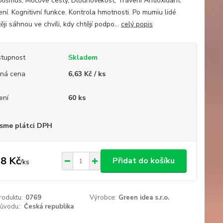
lismus, Močové cesty, Dlouhověkost, Trávení Antioxidant.
ní. Kognitivní funkce. Kontrola hmotnosti. Po mumiu lidé
ěji sáhnou ve chvíli, kdy chtějí podpo...
celý popis
tupnost
Skladem
ná cena
6,63 Kč / ks
ení
60 ks
sme plátci DPH
8 Kč
Přidat do košíku
/
ks
roduktu:
0769
Výrobce:
Green idea s.r.o.
ůvodu::
Česká republika