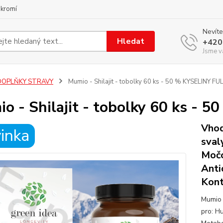
ukromí
Nevíte
Hledat
+420
Jsme v
DOPLŇKY STRAVY
Mumio - Shilajit - tobolky 60 ks - 50 % KYSELINY F
o - Shilajit - tobolky 60 ks -
Vhod
inka
sval
Močo
Anti
Kont
Mumio 
pro: Hu