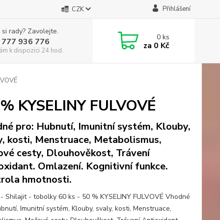
Přihlášení
CZK
 si rady? Zavolejte.
0
ks
 777 936 776
za
0 Kč
ám k dispozici 24 hod.
ULVOVÉ
 50 % KYSELINY FULVOVÉ
né pro: Hubnutí, Imunitní systém, Klouby,
y, kosti, Menstruace, Metabolismus,
vé cesty, Dlouhověkost, Trávení
oxidant. Omlazení. Kognitivní funkce.
rola hmotnosti.
- Shilajit - tobolky 60 ks - 50 % KYSELINY FULVOVÉ Vhodné
bnutí, Imunitní systém, Klouby, svaly, kosti, Menstruace,