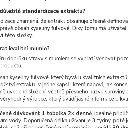
 důležitá standardizace extraktu?
dizace znamená, že extrakt obsahuje přesně definova
 právě obsah kyseliny fulvové. Díky tomu má uživatel 
í této složky.
rat kvalitní mumio?
ěru doplňku stravy s mumiem se vyplatí věnovat poz
 produktu.
ah kyseliny fulvové, který bývá u kvalitních extrakt
žství extraktu v jedné kapsli, které napoví, jak konc
sně uvedené složení, včetně přesného názvu suroviny 
ěryhodný výrobce, který uvádí jasné informace o kval
čené dávkování: 1 tobolka 2× denně
, ideálně přibl
ím vody. Doporučená délka užívání je 3 týdny, poté j
lek, což při doporučeném dávkování odpovídá
30 dn