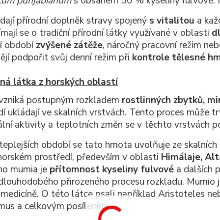
tum punjabianum
s obsahem 50 % kyseliny fulvové. Mum
dají přírodní doplněk stravy spojený
s vitalitou
a kaž
ímají se o tradiční přírodní látky využívané v oblasti
d
ší období
zvýšené zátěže
, náročný pracovní režim ne
ějí podpořit svůj denní režim při
kontrole tělesné h
ná látka z horských oblastí
vzniká postupným rozkladem
rostlinných zbytků, m
í ukládají ve skalních vrstvách. Tento proces může trv
ální aktivity a teplotních změn se v těchto vrstvách
eplejších období se tato hmota uvolňuje ze skalních š
orském prostředí, především v oblasti
Himálaje, Al
ího mumia je
přítomnost kyseliny fulvové
a dalších p
louhodobého přirozeného procesu rozkladu. Mumio je
 medicíně. O této látce psali například Aristoteles ne
mus a celkovým posílením.