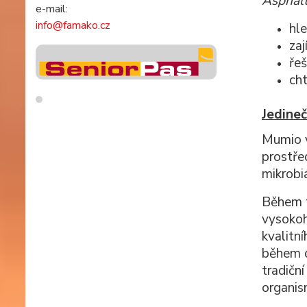
Asphal
e-mail:
info@famako.cz
hle
zaj
ře
cht
Jedineč
Mumio 
prostřed
mikrobi
Během t
vysokoh
kvalitn
během d
tradiční
organis