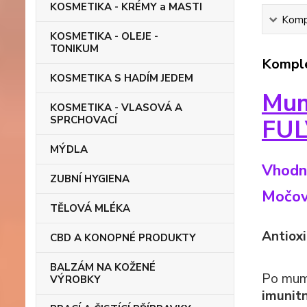
KOSMETIKA - KRÉMY a MASTI
Kompl
KOSMETIKA - OLEJE -
TONIKUM
Komple
KOSMETIKA S HADÍM JEDEM
Mum
KOSMETIKA - VLASOVÁ A
SPRCHOVACÍ
FU
MÝDLA
Vhodné
ZUBNÍ HYGIENA
Močové
TĚLOVÁ MLÉKA
Antioxi
CBD A KONOPNÉ PRODUKTY
BALZÁM NA KOŽENÉ
Po mumi
VÝROBKY
imunit