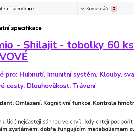
etní specifikace
Komentáře
0
tní specifikace
io - Shilajit - tobolky 60 
LVOVÉ
 pro: Hubnutí, Imunitní systém, Klouby, sva
 cesty, Dlouhověkost, Trávení
dant. Omlazení. Kognitivní funkce. Kontrola hmotn
u lidé nejčastěji sáhnou ve chvíli, kdy chtějí podpoři
ním systémem, dobře fungujícím metabolismem cukr