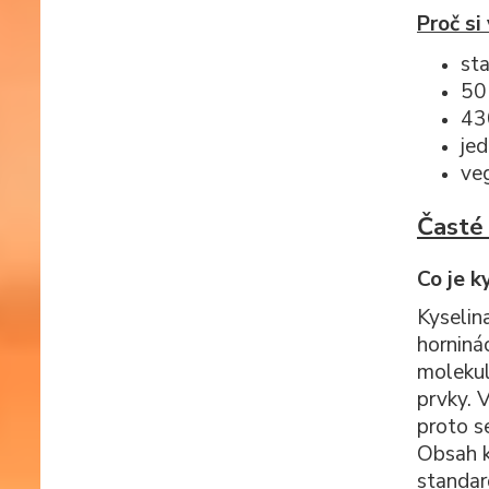
Proč s
sta
50
43
je
ve
Časté
Co je k
Kyselina
horniná
molekul
prvky. 
proto s
Obsah k
standar