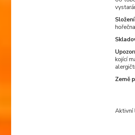
vystarán
Složení
hořečna
Sklado
Upozor
kojící 
alergičt
Země p
Aktivní 