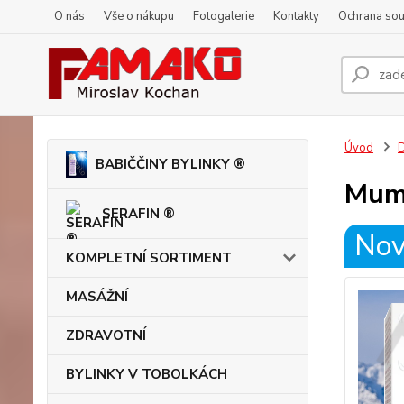
O nás
Vše o nákupu
Fotogalerie
Kontakty
Ochrana so
Úvod
BABIČČINY BYLINKY ®
Mumi
SERAFIN ®
Nov
KOMPLETNÍ SORTIMENT
MASÁŽNÍ
ZDRAVOTNÍ
BYLINKY V TOBOLKÁCH