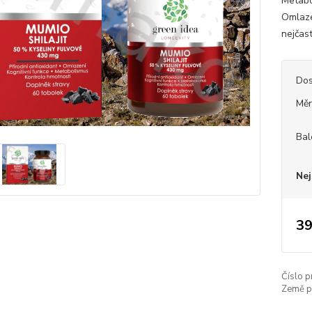
Metabo
Omlaze
nejčast
Dos
Měr
Bal
Nej
39
Číslo p
Země p