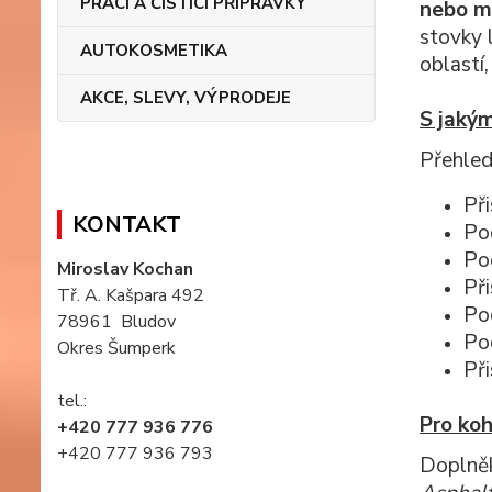
PRACÍ A ČISTÍCÍ PŘÍPRAVKY
nebo m
stovky l
AUTOKOSMETIKA
oblastí
AKCE, SLEVY, VÝPRODEJE
S jaký
Přehled
Při
KONTAKT
Po
Po
Miroslav Kochan
Př
Tř. A. Kašpara 492
Po
78961 Bludov
Po
Okres Šumperk
Při
tel.:
Pro ko
+420 777 936 776
+420 777 936 793
Doplněk