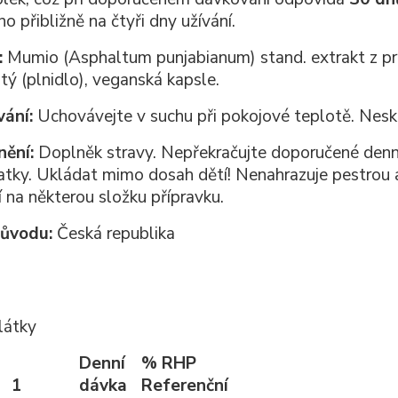
o přibližně na čtyři dny užívání.
:
Mumio (Asphaltum punjabianum) stand. extrakt z pry
tý (plnidlo), veganská kapsle.
vání:
Uchovávejte v suchu při pokojové teplotě. Nesk
nění:
Doplněk stravy. Nepřekračujte doporučené denní
matky. Ukládat mimo dosah dětí! Nenahrazuje pestrou 
í na některou složku přípravku.
ůvodu:
Česká republika
látky
Denní
% RHP
1
dávka
Referenční