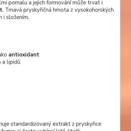
elmi pomalu a jejich formování může trvat i
t
. Tmavá pryskyřičná hmota z vysokohorských
 i složením.
jako
antioxidant
a lipidů
uje standardizovaný extrakt z pryskyřice