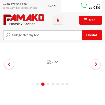
0
ks
+420 777 936 776
CZK
za
0 Kč
Jsme vám k dispozici 24 hod.
Menu
Hledat