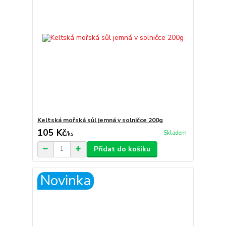
Keltská mořská sůl jemná v solničce 200g
105 Kč
Skladem
/
ks
Přidat do košíku
Novinka