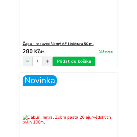
Čaga - rezavec šikmý AF tinktura 50 ml
280 Kč
Skladem
/
ks
Přidat do košíku
Novinka