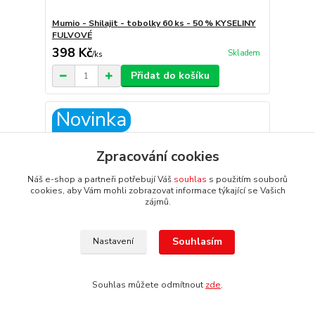
Mumio - Shilajit - tobolky 60 ks - 50 % KYSELINY
FULVOVÉ
398 Kč
Skladem
/
ks
Přidat do košíku
Novinka
Zpracování cookies
Náš e-shop a partneři potřebují Váš
souhlas
s použitím souborů
cookies, aby Vám mohli zobrazovat informace týkající se Vašich
zájmů.
Souhlasím
Nastavení
Souhlas můžete odmítnout
zde
.