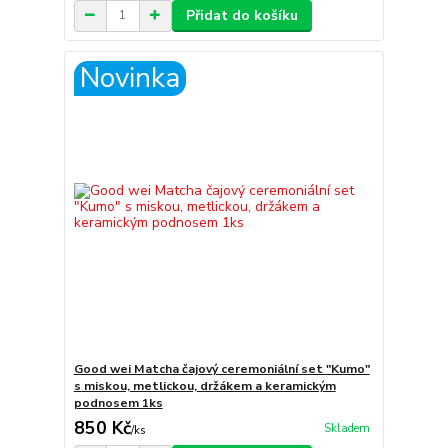
Přidat do košíku
Novinka
Good wei Matcha čajový ceremoniální set "Kumo"
s miskou, metlickou, držákem a keramickým
podnosem 1ks
850 Kč
Skladem
/
ks