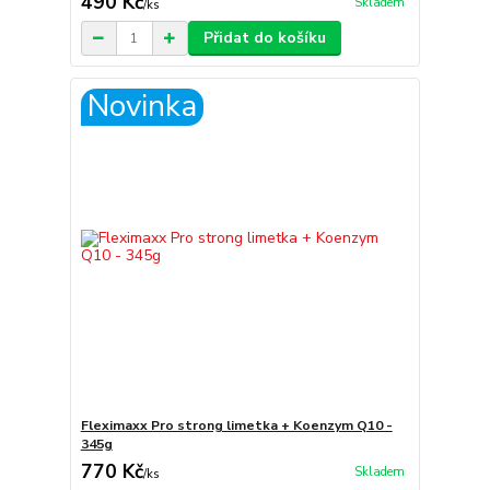
490 Kč
Skladem
/
ks
Přidat do košíku
Novinka
Fleximaxx Pro strong limetka + Koenzym Q10 -
345g
770 Kč
Skladem
/
ks