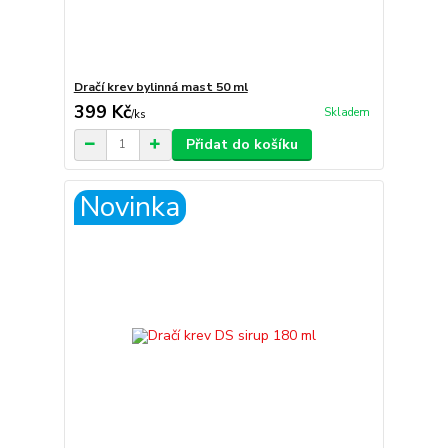
Dračí krev bylinná mast 50 ml
399 Kč
Skladem
/
ks
Přidat do košíku
Novinka