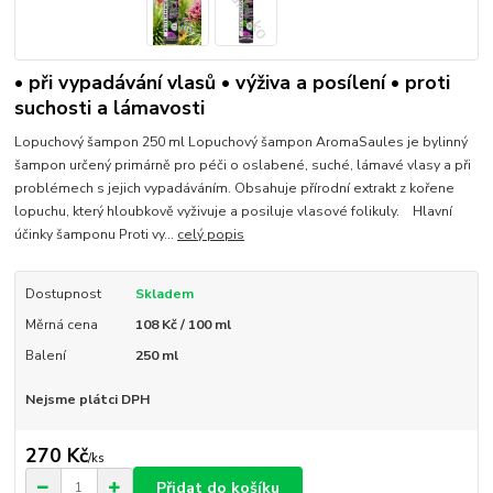
• při vypadávání vlasů • výživa a posílení • proti
suchosti a lámavosti
Lopuchový šampon 250 ml Lopuchový šampon AromaSaules je bylinný
šampon určený primárně pro péči o oslabené, suché, lámavé vlasy a při
problémech s jejich vypadáváním. Obsahuje přírodní extrakt z kořene
lopuchu, který hloubkově vyživuje a posiluje vlasové folikuly. Hlavní
účinky šamponu Proti vy...
celý popis
Dostupnost
Skladem
Měrná cena
108 Kč / 100 ml
Balení
250 ml
Nejsme plátci DPH
270 Kč
/
ks
Přidat do košíku