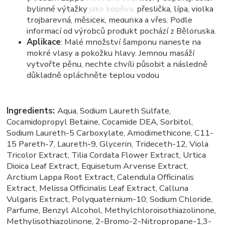
bylinné výtažky jako kopřiva, přeslička, lípa, violka
trojbarevná, měsíček, meduňka a vřes. Podle
informací od výrobců produkt pochází z Běloruska.
Aplikace
: Malé množství šamponu naneste na
mokré vlasy a pokožku hlavy. Jemnou masáží
vytvořte pěnu, nechte chvíli působit a následně
důkladně opláchněte teplou vodou
Ingredients:
Aqua, Sodium Laureth Sulfate,
Cocamidopropyl Betaine, Cocamide DEA, Sorbitol,
Sodium Laureth-5 Carboxylate, Amodimethicone, C11-
15 Pareth-7, Laureth-9, Glycerin, Trideceth-12, Viola
Tricolor Extract, Tilia Cordata Flower Extract, Urtica
Dioica Leaf Extract, Equisetum Arvense Extract,
Arctium Lappa Root Extract, Calendula Officinalis
Extract, Melissa Officinalis Leaf Extract, Calluna
Vulgaris Extract, Polyquaternium-10, Sodium Chloride,
Parfume, Benzyl Alcohol, Methylchloroisothiazolinone,
Methylisothiazolinone, 2-Bromo-2-Nitropropane-1,3-