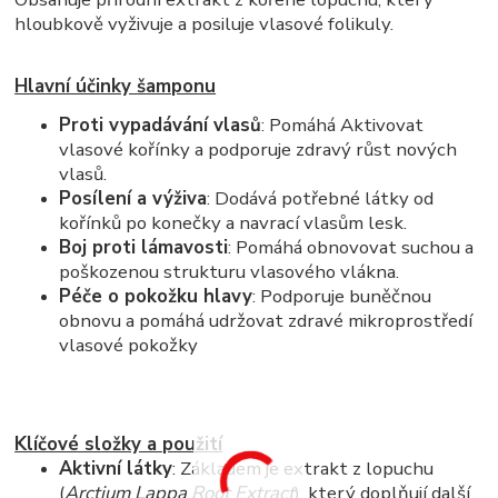
hloubkově vyživuje a posiluje vlasové folikuly.
Hlavní účinky šamponu
Proti vypadávání vlasů
: Pomáhá Aktivovat
vlasové kořínky a podporuje zdravý růst nových
vlasů.
Posílení a výživa
: Dodává potřebné látky od
kořínků po konečky a navrací vlasům lesk.
Boj proti lámavosti
: Pomáhá obnovovat suchou a
poškozenou strukturu vlasového vlákna.
Péče o pokožku hlavy
: Podporuje buněčnou
obnovu a pomáhá udržovat zdravé mikroprostředí
vlasové pokožky
Klíčové složky a použití
Aktivní látky
: Základem je extrakt z lopuchu
(
Arctium Lappa Root Extract
), který doplňují další