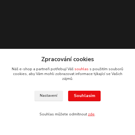
Kontakty
Zpracování cookies
Náš e-shop a partneři potřebují Váš
souhlas
s použitím souborů
Miroslav Kochan
cookies, aby Vám mohli zobrazovat informace týkající se Vašich
+420 777 936 776
zájmů.
Jsme vám k dispozici 24 hod.
info@famako.cz
Souhlasím
Nastavení
Souhlas můžete odmítnout
zde
.