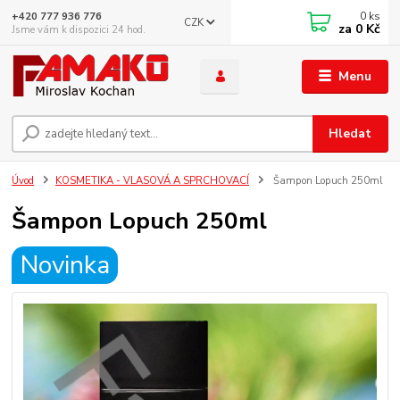
0
ks
+420 777 936 776
CZK
za
0 Kč
Jsme vám k dispozici 24 hod.
Menu
Hledat
Úvod
KOSMETIKA - VLASOVÁ A SPRCHOVACÍ
Šampon Lopuch 250ml
Šampon Lopuch 250ml
Novinka