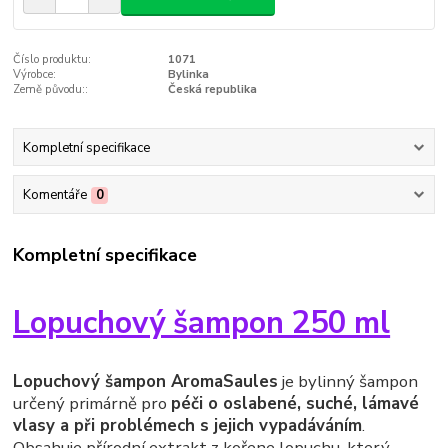
Číslo produktu:
1071
Výrobce:
Bylinka
Země původu::
Česká republika
Kompletní specifikace
Komentáře
0
Kompletní specifikace
Lopuchový šampon 250 ml
Lopuchový šampon
AromaSaules
je bylinný šampon
určený primárně pro
péči o oslabené, suché, lámavé
vlasy a při problémech s jejich vypadáváním
.
Obsahuje přírodní extrakt z kořene lopuchu, který