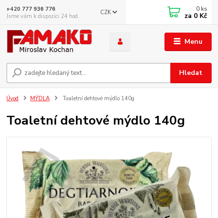
0
ks
+420 777 936 776
CZK
za
0 Kč
Jsme vám k dispozici 24 hod.
Menu
Hledat
Úvod
MÝDLA
Toaletní dehtové mýdlo 140g
Toaletní dehtové mýdlo 140g