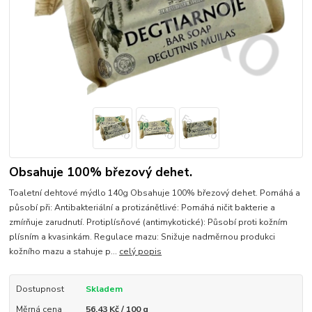
Obsahuje 100% březový dehet.
Toaletní dehtové mýdlo 140g Obsahuje 100% březový dehet. Pomáhá a
působí při: Antibakteriální a protizánětlivé: Pomáhá ničit bakterie a
zmírňuje zarudnutí. Protiplísňové (antimykotické): Působí proti kožním
plísním a kvasinkám. Regulace mazu: Snižuje nadměrnou produkci
kožního mazu a stahuje p...
celý popis
Dostupnost
Skladem
Měrná cena
56,43 Kč / 100 g