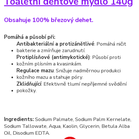
Toaletní dehtové mýdlo 140g
Obsahuje 100% březový dehet.
Pomáhá a působí při:
Antibakteriální a protizánětlivé
: Pomáhá ničit
bakterie a zmírňuje zarudnutí.
Protiplísňové (antimykotické)
: Působí proti
kožním plísním a kvasinkám.
Regulace mazu
: Snižuje nadměrnou produkci
kožního mazu a stahuje póry.
Zklidňující
: Efektivně tlumí nepříjemné svědění
pokožky.
Ingredients:
Sodium Palmate, Sodium Palm Kernelate,
Sodium Tallowate, Aqua, Kaolin, Glycerin, Betula Alba
Oil, Disodium EDTA.