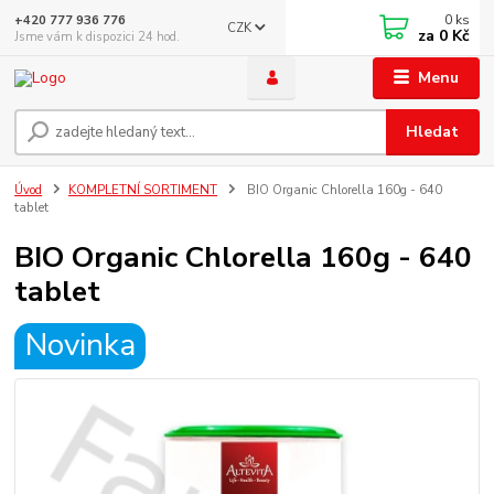
0
ks
+420 777 936 776
CZK
za
0 Kč
Jsme vám k dispozici 24 hod.
Menu
Hledat
Úvod
KOMPLETNÍ SORTIMENT
BIO Organic Chlorella 160g - 640
tablet
BIO Organic Chlorella 160g - 640
tablet
Novinka