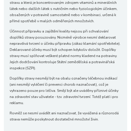
stravu a která je koncentrovaným zdrojem vitaminů a minerálních
látek nebo dalších látek s nutričním nebo fyziologickým účinkem,
obsažených v potravině samostatně nebo v kombinaci, určená k
přímé spotřebě v malých odměřených množstvích.
Účinnost přípravku a zajištění kvality nejsou při schvalování
doplňků stravy posuzovány. Nicméně výrobce nesmí deklarovat
nepravdivá tvrzení o účinku přípravku (zákaz klamání spotřebitele).
Deklarované účinky musí být schopen kdykoliv doložit. Doplňky
stravy musí splňovat veškeré platné normy kladené na potraviny.
Jejich dodržování kontroluje Státní zemědělská a potravinářská
inspekce (SZPI).
Doplňky stravy nesmějí být na obalu označeny léčebnou indikací
(ani nesmějí vyléčení či prevenci chorob naznačovat), což je
vyhrazeno pouze pro léčiva. Smějí být ale uváděny příznivé účinky
na zdravotní stav uživatele - tzv. zdravotní tvrzení. Totéž platí i pro
reklamu.
Rovněž se nesmí uvádět ani naznačovat, že vyvážená a různorodá
strava nemůže poskytnout dostatečné množství živin.