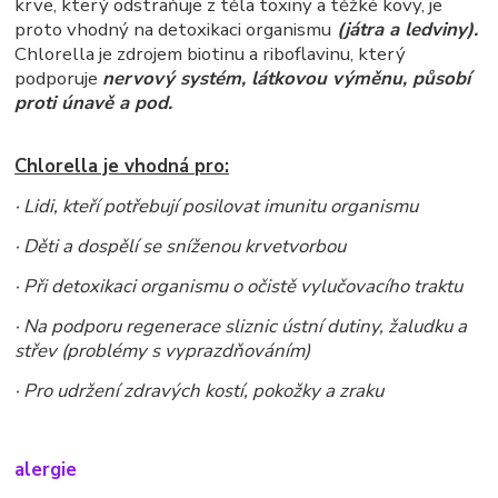
krve, který odstraňuje z těla toxiny a těžké kovy, je
proto vhodný na detoxikaci organismu
(játra a ledviny).
Chlorella je zdrojem biotinu a riboflavinu, který
podporuje
nervový systém, látkovou výměnu, působí
proti únavě a pod.
Chlorella je vhodná pro:
·
Lidi, kteří potřebují posilovat imunitu organismu
· Děti a dospělí se sníženou krvetvorbou
·
Při detoxikaci organismu o očistě vylučovacího traktu
·
Na podporu regenerace sliznic ústní dutiny, žaludku a
střev (problémy s vyprazdňováním)
· Pro udržení zdravých kostí, pokožky a zraku
alergie