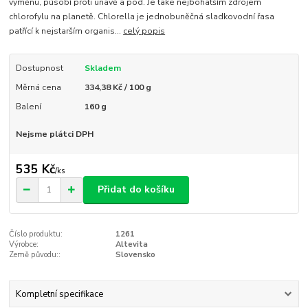
výměnu, působí proti únavě a pod. Je také nejbohatším zdrojem
chlorofylu na planetě. Chlorella je jednobuněčná sladkovodní řasa
patřící k nejstarším organis...
celý popis
Dostupnost
Skladem
Měrná cena
334,38 Kč / 100 g
Balení
160 g
Nejsme plátci DPH
535 Kč
/
ks
Přidat do košíku
Číslo produktu:
1261
Výrobce:
Altevita
Země původu::
Slovensko
Kompletní specifikace