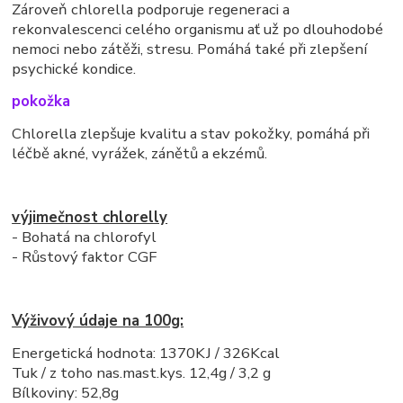
Zároveň chlorella podporuje regeneraci a
rekonvalescenci celého organismu ať už po dlouhodobé
nemoci nebo zátěži, stresu. Pomáhá také při zlepšení
psychické kondice.
pokožka
Chlorella zlepšuje kvalitu a stav pokožky, pomáhá při
léčbě akné, vyrážek, zánětů a ekzémů.
výjimečnost chlorelly
- Bohatá na chlorofyl
- Růstový faktor CGF
Výživový údaje na 100g:
Energetická hodnota: 1370KJ / 326Kcal
Tuk / z toho nas.mast.kys. 12,4g / 3,2 g
Bílkoviny: 52,8g