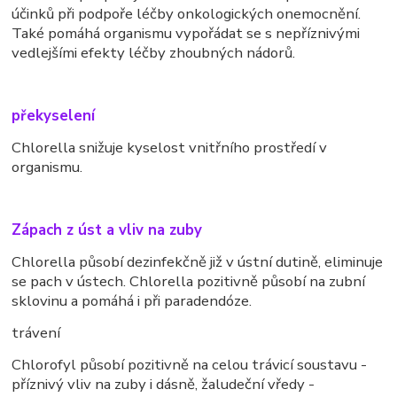
účinků při podpoře léčby onkologických onemocnění.
Také pomáhá organismu vypořádat se s nepříznivými
vedlejšími efekty léčby zhoubných nádorů.
překyselení
Chlorella snižuje kyselost vnitřního prostředí v
organismu.
Zápach z úst a vliv na zuby
Chlorella působí dezinfekčně již v ústní dutině, eliminuje
se pach v ústech. Chlorella pozitivně působí na zubní
sklovinu a pomáhá i při paradendóze.
trávení
Chlorofyl působí pozitivně na celou trávicí soustavu -
příznivý vliv na zuby i dásně, žaludeční vředy -