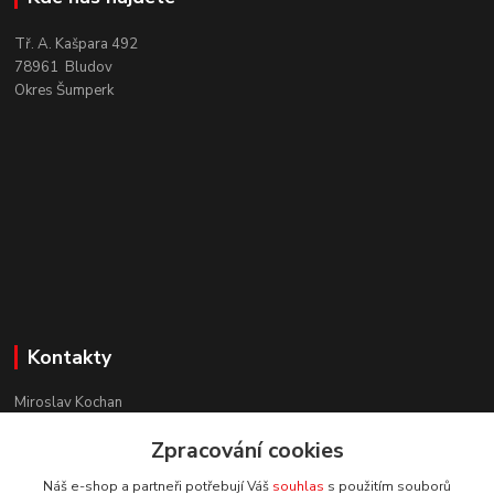
Tř. A. Kašpara 492
78961 Bludov
Okres Šumperk
Kontakty
Miroslav Kochan
+420 777 936 776
Zpracování cookies
Jsme vám k dispozici 24 hod.
Náš e-shop a partneři potřebují Váš
souhlas
s použitím souborů
info@famako.cz