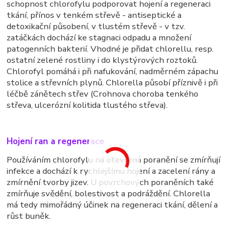
schopnost chlorofylu podporovat hojení a regeneraci
tkání, přínos v tenkém střevě - antiseptické a
detoxikační působení, v tlustém střevě - v tzv.
zatáčkách dochází ke stagnaci odpadu a množení
patogenních bakterií. Vhodné je přidat chlorellu, resp.
ostatní zelené rostliny i do klystýrových roztoků.
Chlorofyl pomáhá i při nafukování, nadměrném zápachu
stolice a střevních plynů. Chlorella působí příznivě i při
léčbě zánětech střev (Crohnova choroba tenkého
střeva, ulcerózní kolitida tlustého střeva).
Hojení ran a regenerace
Používáním chlorofylu na otevřená poranění se zmírňují
infekce a dochází k rychlejšímu hojení a zacelení rány a
zmírnění tvorby jizev. U povrchových poraněních také
zmírňuje svědění, bolestivost a podráždění. Chlorella
má tedy mimořádný účinek na regeneraci tkání, dělení a
růst buněk.