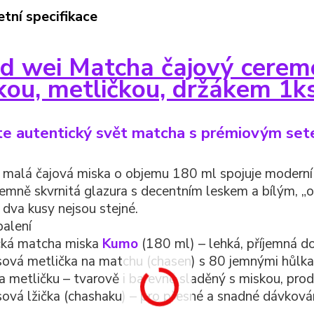
tní specifikace
d wei Matcha čajový ceremo
kou, metličkou, držákem 1k
te autentický svět matcha s prémiovým se
 malá čajová miska o objemu 180 ml spojuje moderní l
jemně skvrnitá glazura s decentním leskem a bílým, „
 dva kusy nejsou stejné.
alení
cká matcha miska
Kumo
(180 ml) – lehká, příjemná do 
vá metlička na matchu (chasen) s 80 jemnými hůlka
a metličku – tvarově i barevně sladěný s miskou, prod
vá lžička (chashaku) – pro přesné a snadné dávková