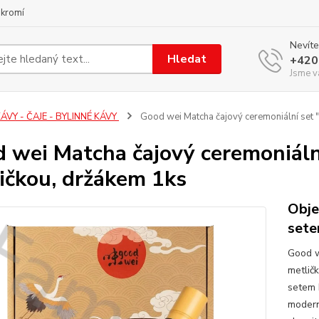
ukromí
Nevíte
Hledat
+420
Jsme v
ÁVY - ČAJE - BYLINNÉ KÁVY
Good wei Matcha čajový ceremoniální set 
 wei Matcha čajový ceremoniáln
ičkou, držákem 1ks
Obje
set
Good w
metlič
setem 
modern