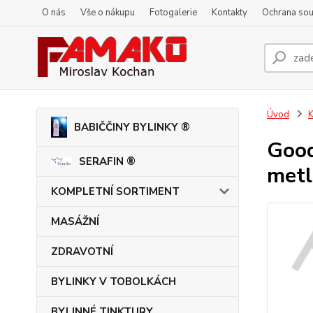
O nás
Vše o nákupu
Fotogalerie
Kontakty
Ochrana so
Úvod
K
BABIČČINY BYLINKY ®
Good
SERAFIN ®
metl
KOMPLETNÍ SORTIMENT
MASÁŽNÍ
ZDRAVOTNÍ
BYLINKY V TOBOLKÁCH
BYLINNÉ TINKTURY