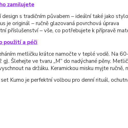
 ho zamilujete
 design s tradičním půvabem – ideální také jako styl
us je originál – ručně glazovaná povrchová úprava
ní příslušenství – vše, co potřebujete k přípravě ma
o použití a péči
eháním metličku krátce namočte v teplé vodě. Na 6
2 g). Šlehejte ve tvaru „M“ do nadýchané pěny. Metli
vyschnout na držáku. Keramickou misku myjte ručně, 
set Kumo je perfektní volbou pro denní rituál, ochutn