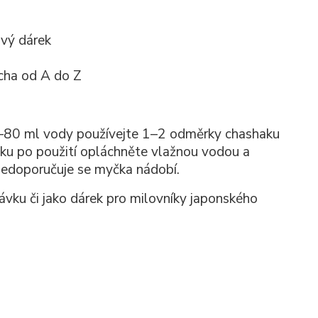
ový dárek
tcha od A do Z
0–80 ml vody používejte 1–2 odměrky chashaku
čku po použití opláchněte vlažnou vodou a
nedoporučuje se myčka nádobí.
ávku či jako dárek pro milovníky japonského