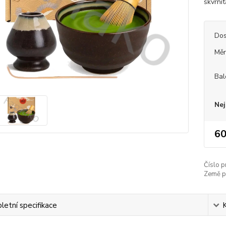
skvrni
Dos
Měr
Bal
Nej
60
Číslo p
Země p
etní specifikace