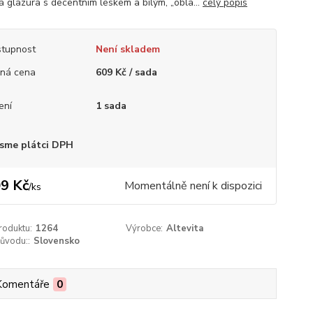
tá glazura s decentním leskem a bílým, „obla...
celý popis
tupnost
Není skladem
ná cena
609 Kč / sada
ení
1 sada
sme plátci DPH
9 Kč
Momentálně není k dispozici
/
ks
roduktu:
1264
Výrobce:
Altevita
ůvodu::
Slovensko
Komentáře
0