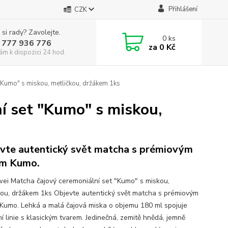
Přihlášení
CZK
 si rady? Zavolejte.
0
ks
 777 936 776
za
0 Kč
ám k dispozici 24 hod.
"Kumo" s miskou, metličkou, držákem 1ks
í set "Kumo" s miskou,
vte autentický svět matcha s prémiovým
em Kumo.
ei Matcha čajový ceremoniální set "Kumo" s miskou,
kou, držákem 1ks Objevte autentický svět matcha s prémiovým
Kumo. Lehká a malá čajová miska o objemu 180 ml spojuje
í linie s klasickým tvarem. Jedinečná, zemitě hnědá, jemně