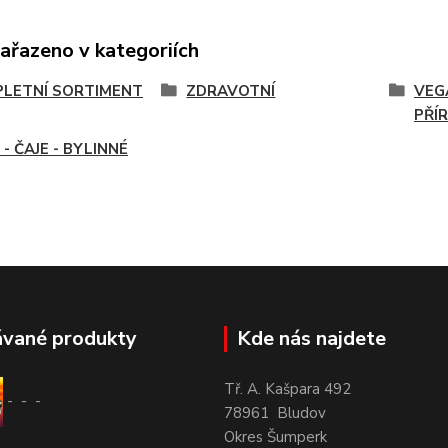
zařazeno v kategoriích
LETNÍ SORTIMENT
ZDRAVOTNÍ
VEG
PŘÍ
- ČAJE - BYLINNÉ
ávané produkty
Kde nás najdete
Tř. A. Kašpara 492
-
-
-
78961 Bludov
Okres Šumperk