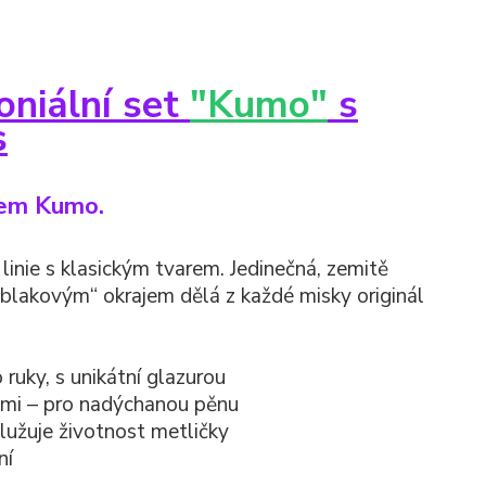
niální set
"Kumo"
s
s
tem Kumo.
inie s klasickým tvarem. Jedinečná, zemitě
oblakovým“ okrajem dělá z každé misky originál
ruky, s unikátní glazurou
mi – pro nadýchanou pěnu
lužuje životnost metličky
ní