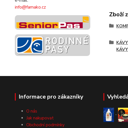
e-mail:
info@famako.cz
Zboží 
KOMP
KÁVY 
KÁVY
Informace pro zákazníky
Vyhled
O nás
-
Jak nakupovat
Obchodní podmínky