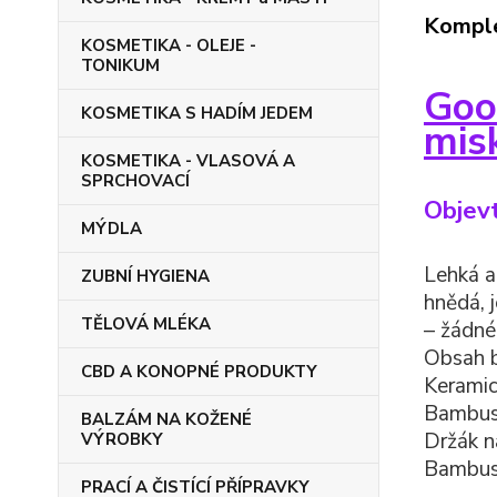
Komple
KOSMETIKA - OLEJE -
TONIKUM
Goo
KOSMETIKA S HADÍM JEDEM
mis
KOSMETIKA - VLASOVÁ A
SPRCHOVACÍ
Objev
MÝDLA
Lehká a
ZUBNÍ HYGIENA
hnědá, 
TĚLOVÁ MLÉKA
– žádné
Obsah b
CBD A KONOPNÉ PRODUKTY
Kerami
Bambuso
BALZÁM NA KOŽENÉ
Držák n
VÝROBKY
Bambuso
PRACÍ A ČISTÍCÍ PŘÍPRAVKY