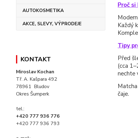
Proč si
AUTOKOSMETIKA
Moderní
AKCE, SLEVY, VÝPRODEJE
Každý k
Komplet
Tipy pr
Před šl
KONTAKT
(cca 1–
Miroslav Kochan
nechte 
Tř. A. Kašpara 492
Matcha 
78961 Bludov
čaje.
Okres Šumperk
tel.:
+420 777 936 776
+420 777 936 793