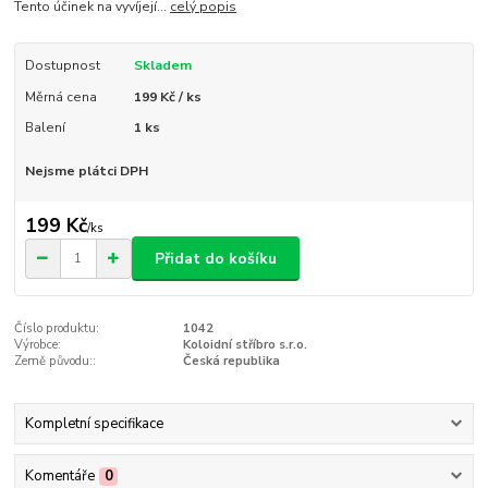
Tento účinek na vyvíjejí...
celý popis
Dostupnost
Skladem
Měrná cena
199 Kč / ks
Balení
1 ks
Nejsme plátci DPH
199 Kč
/
ks
Přidat do košíku
Číslo produktu:
1042
Výrobce:
Koloidní stříbro s.r.o.
Země původu::
Česká republika
Kompletní specifikace
Komentáře
0