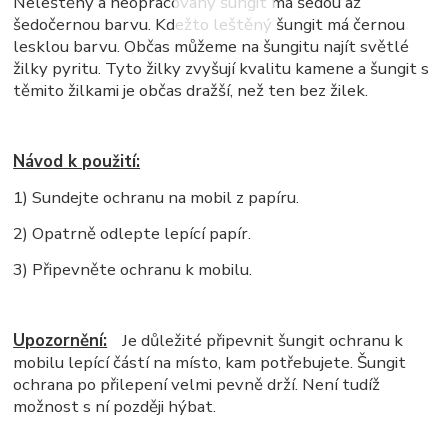
Neleštěný a neopracovaný šungit má šedou až
šedočernou barvu. Kdežto leštěný šungit má černou
lesklou barvu. Občas můžeme na šungitu najít světlé
žilky pyritu. Tyto žilky zvyšují kvalitu kamene a šungit s
těmito žilkami je občas dražší, než ten bez žilek.
Návod k použití:
1) Sundejte ochranu na mobil z papíru.
2) Opatrně odlepte lepící papír.
3) Připevněte ochranu k mobilu.
Upozornění:
Je důležité připevnit šungit ochranu k
mobilu lepící částí na místo, kam potřebujete. Šungit
ochrana po přilepení velmi pevně drží. Není tudíž
možnost s ní později hýbat.