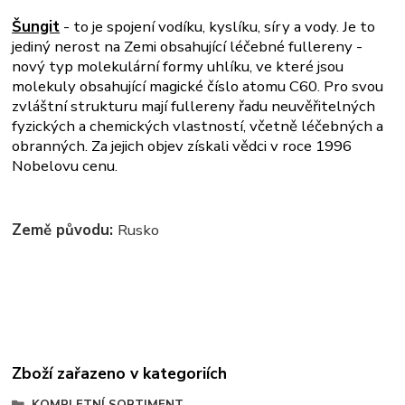
Šungit
- to je spojení vodíku, kyslíku, síry a vody. Je to
jediný nerost na Zemi obsahující léčebné fullereny -
nový typ molekulární formy uhlíku, ve které jsou
molekuly obsahující magické číslo atomu C60. Pro svou
zvláštní strukturu mají fullereny řadu neuvěřitelných
fyzických a chemických vlastností, včetně léčebných a
obranných. Za jejich objev získali vědci v roce 1996
Nobelovu cenu.
Země původu:
Rusko
Zboží zařazeno v kategoriích
KOMPLETNÍ SORTIMENT