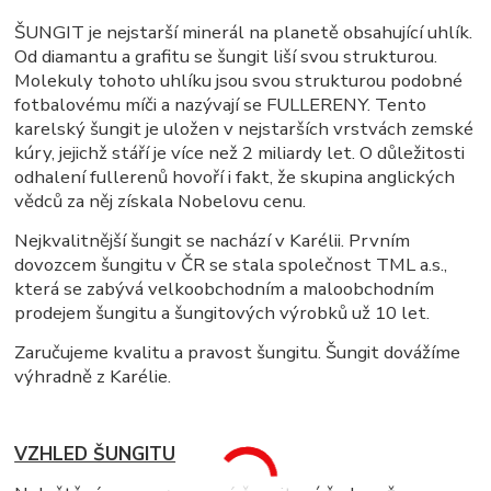
ŠUNGIT je nejstarší minerál na planetě obsahující uhlík.
Od diamantu a grafitu se šungit liší svou strukturou.
Molekuly tohoto uhlíku jsou svou strukturou podobné
fotbalovému míči a nazývají se FULLERENY. Tento
karelský šungit je uložen v nejstarších vrstvách zemské
kúry, jejichž stáří je více než 2 miliardy let. O důležitosti
odhalení fullerenů hovoří i fakt, že skupina anglických
vědců za něj získala Nobelovu cenu.
Nejkvalitnější šungit se nachází v Karélii. Prvním
dovozcem šungitu v ČR se stala společnost TML a.s.,
která se zabývá velkoobchodním a maloobchodním
prodejem šungitu a šungitových výrobků už 10 let.
Zaručujeme kvalitu a pravost šungitu. Šungit dovážíme
výhradně z Karélie.
VZHLED ŠUNGITU